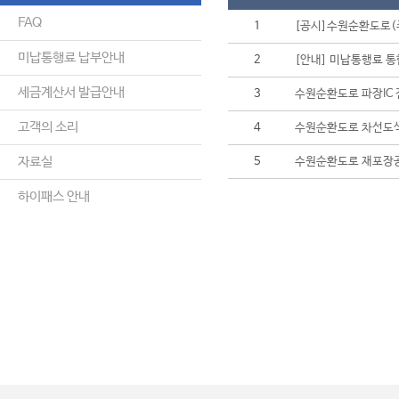
FAQ
1
[공시]수원순환도로(주
미납통행료 납부안내
2
[안내] 미납통행료 통
세금계산서 발급안내
3
수원순환도로 파장IC
고객의 소리
4
수원순환도로 차선도
자료실
5
수원순환도로 재포장
하이패스 안내